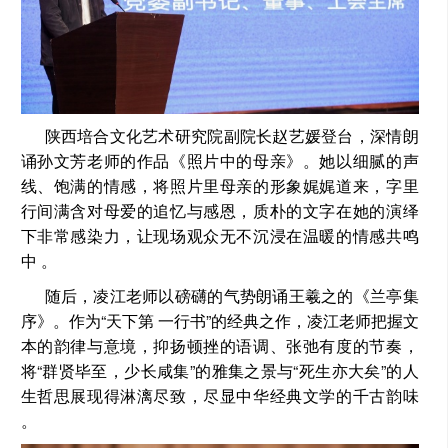
陕西培合文化艺术研究院副院长赵艺媛登台，深情朗
诵孙文芳老师的作品《照片中的母亲》。她以细腻的声
线、饱满的情感，将照片里母亲的形象娓娓道来，字里
行间满含对母爱的追忆与感恩，质朴的文字在她的演绎
下非常感染力，让现场观众无不沉浸在温暖的情感共鸣
中 。
随后，凌江老师以磅礴的气势朗诵王羲之的《兰亭集
序》。作为“天下第 一行书”的经典之作，凌江老师把握文
本的韵律与意境，抑扬顿挫的语调、张弛有度的节奏，
将“群贤毕至，少长咸集”的雅集之景与“死生亦大矣”的人
生哲思展现得淋漓尽致，尽显中华经典文学的千古韵味
。