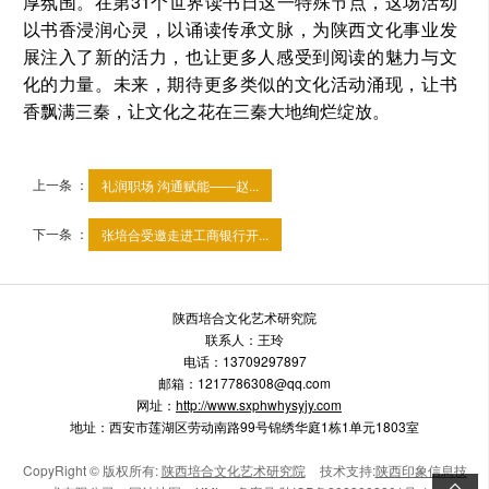
厚氛围。在第31个世界读书日这一特殊节点，这场活动
以书香浸润心灵，以诵读传承文脉，为陕西文化事业发
展注入了新的活力，也让更多人感受到阅读的魅力与文
化的力量。未来，期待更多类似的文化活动涌现，让书
香飘满三秦，让文化之花在三秦大地绚烂绽放。
上一条 ：
礼润职场 沟通赋能——赵...
下一条 ：
张培合受邀走进工商银行开...
陕西培合文化艺术研究院
联系人：王玲
电话：13709297897
邮箱：1217786308@qq.com
网址：
http://www.sxphwhysyjy.com
地址：西安市莲湖区劳动南路99号锦绣华庭1栋1单元1803室
CopyRight © 版权所有:
陕西培合文化艺术研究院
技术支持:
陕西印象信息技