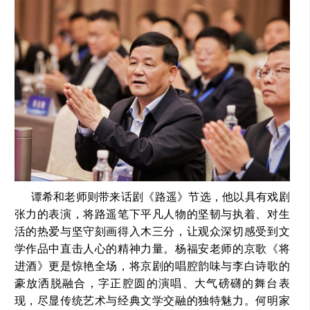
谭希和老师则带来话剧《路遥》节选，他以具有戏剧
张力的表演，将路遥笔下平凡人物的坚韧与执着、对生
活的热爱与坚守刻画得入木三分，让观众深切感受到文
学作品中直击人心的精神力量。杨福安老师的京歌《将
进酒》更是惊艳全场，将京剧的唱腔韵味与李白诗歌的
豪放洒脱融合，字正腔圆的演唱、大气磅礴的舞台表
现，尽显传统艺术与经典文学交融的独特魅力。何明家